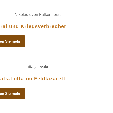
ral und Kriegsverbrecher
en Sie mehr
äts-Lotta im Feldlazarett
en Sie mehr