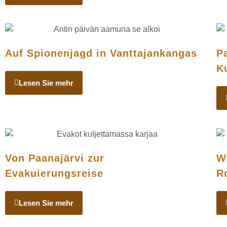
Auf Spionenjagd in Vanttajankangas
P
K
Lesen Sie mehr
Von Paanajärvi zur
W
Evakuierungsreise
R
Lesen Sie mehr