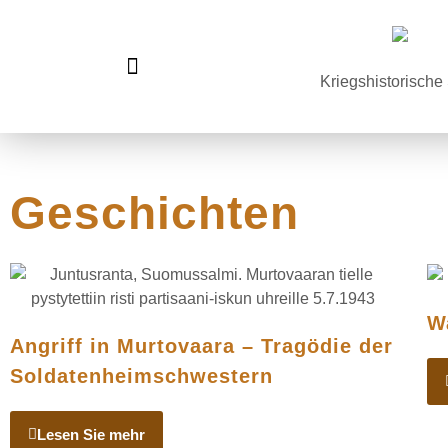
Kriegshistorische
Finnland im Zweiten Weltkrieg
Geschichten
Wa
Angriff in Murtovaara – Tragödie der
Soldatenheimschwestern
Lesen Sie mehr