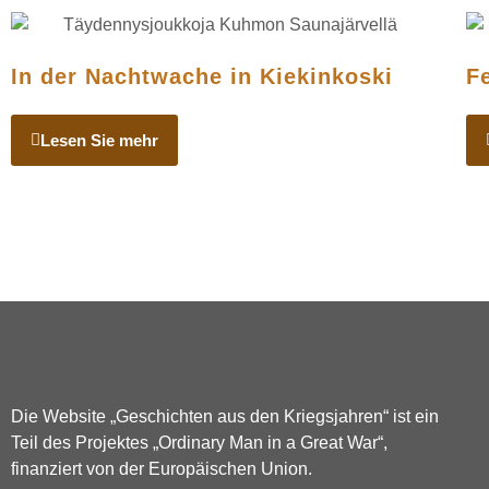
In der Nachtwache in Kiekinkoski
F
Lesen Sie mehr
Die Website „Geschichten aus den Kriegsjahren“ ist ein
Teil des Projektes „Ordinary Man in a Great War“,
finanziert von der Europäischen Union.