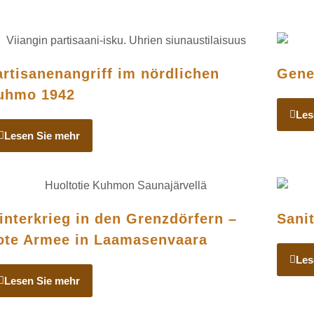
artisanenangriff im nördlichen
Gene
uhmo 1942
Les
Lesen Sie mehr
interkrieg in den Grenzdörfern –
Sanit
ote Armee in Laamasenvaara
Les
Lesen Sie mehr