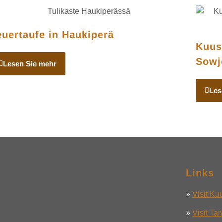
euertaufe in Haukiperä
Kuus
Sowj
Lesen Sie mehr
Les
Links
»
Visit K
»
Visit Ta