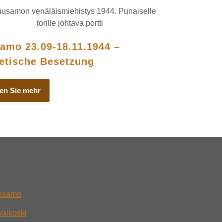
amo 23.09-18.11.1944 –
etische Besetzung
en Sie mehr
uusamo
ivalkoski