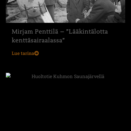
Mirjam Penttilä – ”Lääkintälotta
kenttäsairaalassa”
Lue tarina