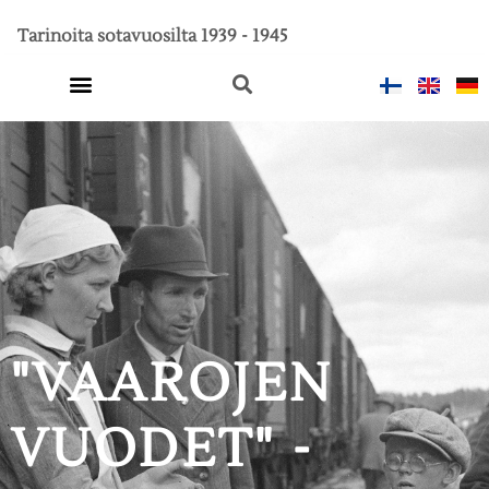
Tarinoita sotavuosilta 1939 - 1945
Viimeiset kilometrit -kenttäradan diginäyttely
Suomi sodassa
"VAAROJEN
VUODET" -