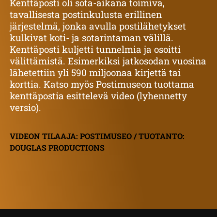
Kenttäposti oli sota-aikana toimiva,
tavallisesta postinkulusta erillinen
järjestelmä, jonka avulla postilähetykset
kulkivat koti- ja sotarintaman välillä.
Kenttäposti kuljetti tunnelmia ja osoitti
välittämistä. Esimerkiksi
jatkosodan vuosina
lähetettiin yli 590 miljoonaa kirjettä tai
korttia
. Katso myös Postimuseon tuottama
kenttäpostia esittelevä video (lyhennetty
versio).
VIDEON TILAAJA: POSTIMUSEO / TUOTANTO:
DOUGLAS PRODUCTIONS