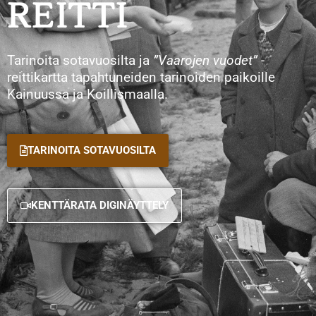
REITTI
Tarinoita sotavuosilta ja
”Vaarojen vuodet”
-
reittikartta tapahtuneiden tarinoiden paikoille
Kainuussa ja Koillismaalla.
TARINOITA SOTAVUOSILTA
KENTTÄRATA DIGINÄYTTELY