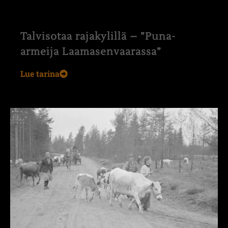
Talvisotaa rajakylillä – ”Puna-
armeija Laamasenvaarassa”
Lue tarina