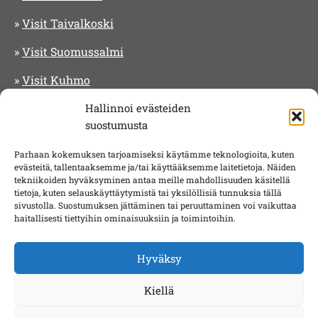
»
Visit Taivalkoski
»
Visit Suomussalmi
»
Visit Kuhmo
Hallinnoi evästeiden
suostumusta
Saavutettavuusseloste
Parhaan kokemuksen tarjoamiseksi käytämme teknologioita, kuten
evästeitä, tallentaaksemme ja/tai käyttääksemme laitetietoja. Näiden
tekniikoiden hyväksyminen antaa meille mahdollisuuden käsitellä
tietoja, kuten selauskäyttäytymistä tai yksilöllisiä tunnuksia tällä
sivustolla. Suostumuksen jättäminen tai peruuttaminen voi vaikuttaa
haitallisesti tiettyihin ominaisuuksiin ja toimintoihin.
Hyväksy
Kiellä