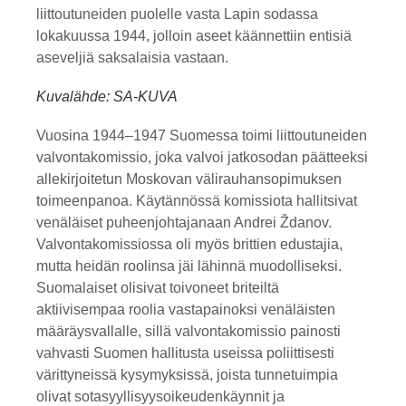
liittoutuneiden puolelle vasta Lapin sodassa
lokakuussa 1944, jolloin aseet käännettiin entisiä
aseveljiä saksalaisia vastaan.
Kuvalähde: SA-KUVA
Vuosina 1944–1947 Suomessa toimi liittoutuneiden
valvontakomissio, joka valvoi jatkosodan päätteeksi
allekirjoitetun Moskovan välirauhansopimuksen
toimeenpanoa. Käytännössä komissiota hallitsivat
venäläiset puheenjohtajanaan Andrei Ždanov.
Valvontakomissiossa oli myös brittien edustajia,
mutta heidän roolinsa jäi lähinnä muodolliseksi.
Suomalaiset olisivat toivoneet briteiltä
aktiivisempaa roolia vastapainoksi venäläisten
määräysvallalle, sillä valvontakomissio painosti
vahvasti Suomen hallitusta useissa poliittisesti
värittyneissä kysymyksissä, joista tunnetuimpia
olivat sotasyyllisyysoikeudenkäynnit ja