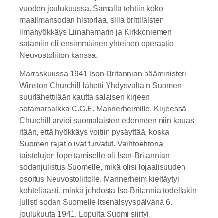
vuoden joulukuussa. Samalla tehtiin koko
maailmansodan historiaa, sillä brittiläisten
ilmahyökkäys Liinahamarin ja Kirkkoniemen
satamiin oli ensimmäinen yhteinen operaatio
Neuvostoliiton kanssa.
Marraskuussa 1941 Ison-Britannian pääministeri
Winston Churchill lähetti Yhdysvaltain Suomen
suurlähettilään kautta salaisen kirjeen
sotamarsalkka C.G.E. Mannerheimille. Kirjeessä
Churchill arvioi suomalaisten edenneen niin kauas
itään, että hyökkäys voitiin pysäyttää, koska
Suomen rajat olivat turvatut. Vaihtoehtona
taistelujen lopettamiselle oli Ison-Britannian
sodanjulistus Suomelle, mikä olisi lojaalisuuden
osoitus Neuvostoliitolle. Mannerheim kieltäytyi
kohteliaasti, minkä johdosta Iso-Britannia todellakin
julisti sodan Suomelle itsenäisyyspäivänä 6.
joulukuuta 1941. Lopulta Suomi siirtyi