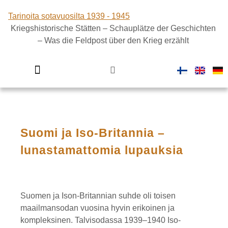
Tarinoita sotavuosilta 1939 - 1945
Kriegshistorische Stätten – Schauplätze der Geschichten
– Was die Feldpost über den Krieg erzählt
Viimeiset kilometrit -kenttäradan diginäyttely
Suomi sodassa
Suomi ja Iso-Britannia –
lunastamattomia lupauksia
Suomen ja Ison-Britannian suhde oli toisen
maailmansodan vuosina hyvin erikoinen ja
kompleksinen. Talvisodassa 1939–1940 Iso-