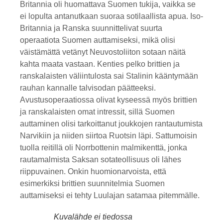
Britannia oli huomattava Suomen tukija, vaikka se
ei lopulta antanutkaan suoraa sotilaallista apua. Iso-
Britannia ja Ranska suunnittelivat suurta
operaatiota Suomen auttamiseksi, mikä olisi
väistämättä vetänyt Neuvostoliiton sotaan näitä
kahta maata vastaan. Kenties pelko brittien ja
ranskalaisten väliintulosta sai Stalinin kääntymään
rauhan kannalle talvisodan päätteeksi.
Avustusoperaatiossa olivat kyseessä myös brittien
ja ranskalaisten omat intressit, sillä Suomen
auttaminen olisi tarkoittanut joukkojen rantautumista
Narvikiin ja niiden siirtoa Ruotsin läpi. Sattumoisin
tuolla reitillä oli Norrbottenin malmikenttä, jonka
rautamalmista Saksan sotateollisuus oli lähes
riippuvainen. Onkin huomionarvoista, että
esimerkiksi brittien suunnitelmia Suomen
auttamiseksi ei tehty Luulajan satamaa pitemmälle.
Kuvalähde ei tiedossa