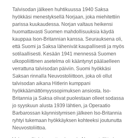
Talvisodan jälkeen huhtikuussa 1940 Saksa
hyökkäsi menestyksellä Norjaan, joka miehitettiin
parissa kuukaudessa. Norjan valtaus heikensi
huomattavasti Suomen mahdollisuuksia käydä
kauppaa Ison-Britannian kanssa. Seurauksena oli,
että Suomi ja Saksa lähenivät kaupallisesti ja myös
sotilaallisesti. Kesään 1941 mennessä Suomen
ulkopoliittinen asetelma oli kääntynyt päälaelleen
verrattuna talvisodan päiviin. Suomi hyökkäsi
Saksan rinnalla Neuvostoliittoon, joka oli ollut
talvisodan aikana Hitlerin kumppani
hyökkäämättömyyssopimuksen ansiosta. Iso-
Britannia ja Saksa olivat puolestaan olleet sodassa
jo syyskuun alusta 1939 lähtien, ja Operaatio
Barbarossan käynnistymisen jälkeen Iso-Britannia
ryhtyi tukemaan hyökkäyksen kohteeksi joutunutta
Neuvostoliittoa.