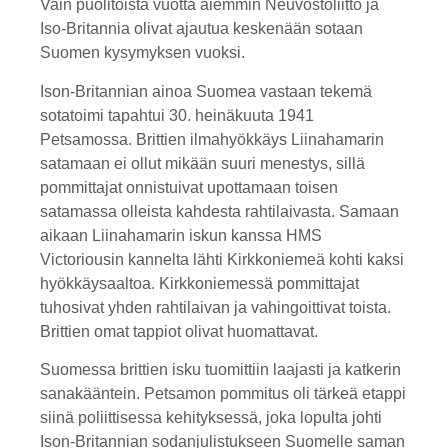
Vain puolitoista vuotta aiemmin Neuvostoliitto ja
Iso-Britannia olivat ajautua keskenään sotaan
Suomen kysymyksen vuoksi.
Ison-Britannian ainoa Suomea vastaan tekemä
sotatoimi tapahtui 30. heinäkuuta 1941
Petsamossa. Brittien ilmahyökkäys Liinahamarin
satamaan ei ollut mikään suuri menestys, sillä
pommittajat onnistuivat upottamaan toisen
satamassa olleista kahdesta rahtilaivasta. Samaan
aikaan Liinahamarin iskun kanssa HMS
Victoriousin kannelta lähti Kirkkoniemeä kohti kaksi
hyökkäysaaltoa. Kirkkoniemessä pommittajat
tuhosivat yhden rahtilaivan ja vahingoittivat toista.
Brittien omat tappiot olivat huomattavat.
Suomessa brittien isku tuomittiin laajasti ja katkerin
sanakääntein. Petsamon pommitus oli tärkeä etappi
siinä poliittisessa kehityksessä, joka lopulta johti
Ison-Britannian sodanjulistukseen Suomelle saman