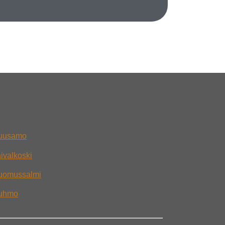
Kuusamo
aivalkoski
Suomussalmi
Kuhmo