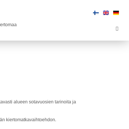
 kertomaa
tavasti alueen sotavuosien tarinoita ja
ivän kiertomatkavaihtoehdon.