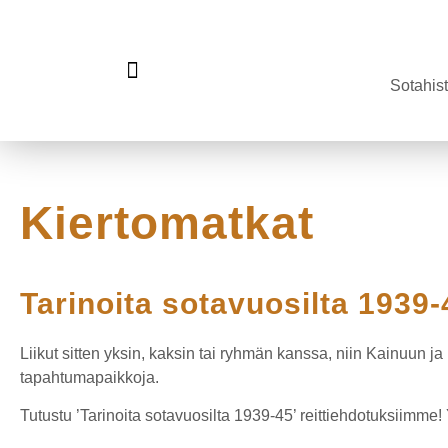
Sotahist
Viimeiset kilometrit -kenttäradan diginäyttely
Kiertomatkat
Tarinoita sotavuosilta 1939-
Liikut sitten yksin, kaksin tai ryhmän kanssa, niin Kainuun ja 
tapahtumapaikkoja.
Tutustu ’Tarinoita sotavuosilta 1939-45’ reittiehdotuksiimme!