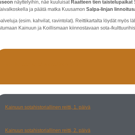
useon
näyttelyihin, näe kuuluisat
Raatteen tien taistelupaikat
S
aivalkoskella ja päätä matka Kuusamon
Salpa-linjan linnoitus
veluja (esim. kahvilat, ravintolat). Reittikartalta löydät myös l
ustumaan Kainuun ja Koillismaan kiinnostavaan sota-/kulttuurihis
Koillismaan sotahistoriallinen reitti
Kainuun sotahistoriallinen reitti, 1. päivä
Kainuun sotahistoriallinen reitti, 2. päivä