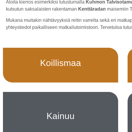
Aloita kierros esimerkiksi tutustumalla
Kuhmon Talvisotam
kutsutun saksalaisten rakentaman
Kenttäradan
maisemiin T
Mukana muitakin nähtävyyksiä reitin varrelta sekä eri matkapal
yhteystiedot paikalliseen matkailutoimistoon. Tervetuloa tut
Koillismaa
Kainuu