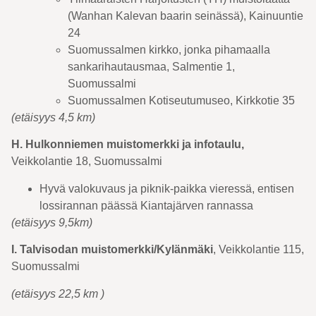
(Wanhan Kalevan baarin seinässä), Kainuuntie
24
Suomussalmen kirkko, jonka pihamaalla
sankarihautausmaa, Salmentie 1,
Suomussalmi
Suomussalmen Kotiseutumuseo, Kirkkotie 35
(etäisyys 4,5 km)
H. Hulkonniemen muistomerkki ja infotaulu,
Veikkolantie 18, Suomussalmi
Hyvä valokuvaus ja piknik-paikka vieressä, entisen
lossirannan päässä Kiantajärven rannassa
(etäisyys 9,5km)
I. Talvisodan muistomerkki/Kylänmäki
, Veikkolantie 115,
Suomussalmi
(etäisyys 22,5 km )