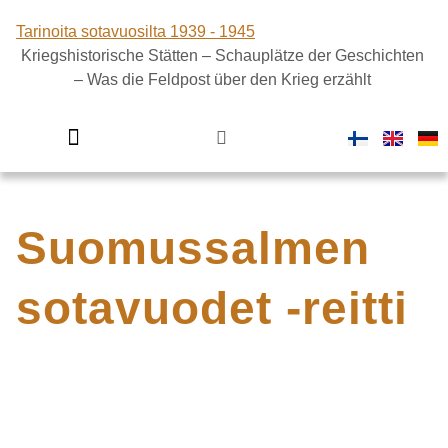
Tarinoita sotavuosilta 1939 - 1945
Kriegshistorische Stätten – Schauplätze der Geschichten
– Was die Feldpost über den Krieg erzählt
Viimeiset kilometrit -kenttäradan diginäyttely
Suomi sodassa
Suomussalmen
sotavuodet -reitti