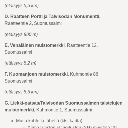
(etäisyys 5,5 km)
D. Raatteen Portti ja Talvisodan Monumentti
,
Raatteentie 2, Suomussalmi
(etäisyys 800 m)
E. Venäläinen muistomerkki
, Raatteentie 12,
Suomussalmi
(etäisyys 8,2 m)
F. Kuomanjoen muistomerkki
, Kuhmontie 86,
Suomussalmi
(etäisyys 8,5 km)
G. Liekki-patsas/Talvisodan Suomussalmen taistelujen
muistomerkki
, Kuhmontie 1, Suomussalmi
Muita kohteita lähellä (kts. kartta)
Ylimääräisten Harjoitusten (YH) muistolaatta