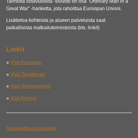
Tarinoita sotavuosilta -sivusto on osa ”Ordinary Man in a
Great War” -hanketta, jota rahoittaa Euroopan Unioni.
Lisätietoa kohteista ja alueen palveluista saat
paikallisista matkailutoimistoista (kts. linkit)
Linkit
»
Visit Kuusamo
»
Visit Taivalkoski
»
Visit Suomussalmi
»
Visit Kuhmo
Saavutettavuusseloste