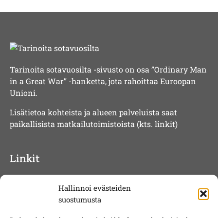
Tarinoita sotavuosilta -sivusto on osa ”Ordinary Man
in a Great War” -hanketta, jota rahoittaa Euroopan
Unioni.
Lisätietoa kohteista ja alueen palveluista saat
paikallisista matkailutoimistoista (kts. linkit)
Linkit
»
Visit Kuusamo
Hallinnoi evästeiden
»
Visit Taivalkoski
suostumusta