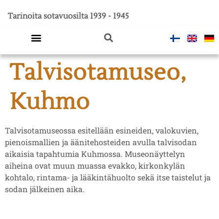
Tarinoita sotavuosilta 1939 - 1945
Talvisotamuseo,
Viimeiset kilometrit -kenttäradan diginäyttely
Suomi sodassa
Kuhmo
Talvisotamuseossa esitellään esineiden, valokuvien,
pienoismallien ja äänitehosteiden avulla talvisodan
aikaisia tapahtumia Kuhmossa. Museonäyttelyn
aiheina ovat muun muassa evakko, kirkonkylän
kohtalo, rintama- ja lääkintähuolto sekä itse taistelut ja
sodan jälkeinen aika.