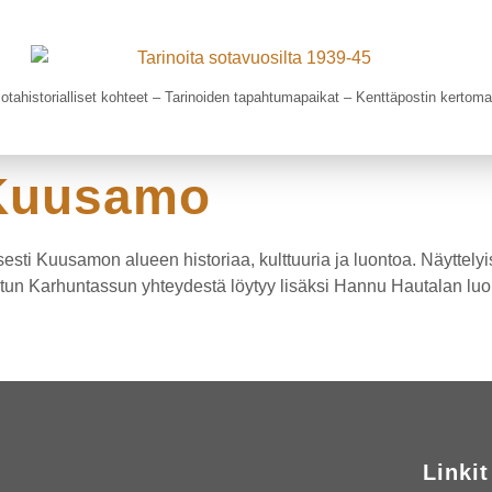
otahistorialliset kohteet – Tarinoiden tapahtumapaikat – Kenttäpostin kertom
 Kuusamo
sti Kuusamon alueen historiaa, kulttuuria ja luontoa. Näyttely
tun Karhuntassun yhteydestä löytyy lisäksi Hannu Hautalan lu
Linkit