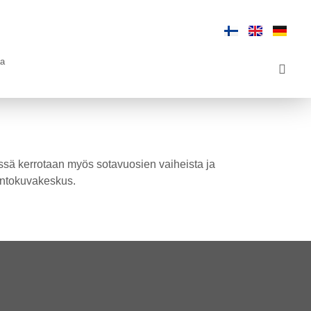
aa
issä kerrotaan myös sotavuosien vaiheista ja
ontokuvakeskus.