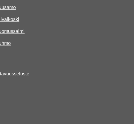
Kuusamo
aivalkoski
Suomussalmi
Kuhmo
tavuusseloste