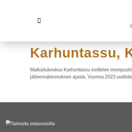
S
Viimeiset kilometrit -kenttäradan diginäyttely
Karhuntassu,
Matkailukeskus Karhuntassu esittelee monipuolise
jälleenrakennuksen ajasta. Vuonna 2023 uudiste