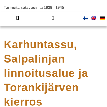
Tarinoita sotavuosilta 1939 - 1945
Viimeiset kilometrit -kenttäradan diginäyttely
Suomi sodassa
Karhuntassu,
Salpalinjan
linnoitusalue ja
Torankijärven
kierros