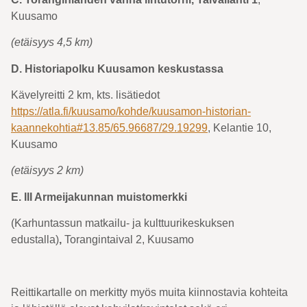
Kuusamo
(etäisyys 4,5 km)
D.
Historiapolku Kuusamon keskustassa
Kävelyreitti 2 km, kts. lisätiedot
https://atla.fi/kuusamo/kohde/kuusamon-historian-
kaannekohtia#13.85/65.96687/29.19299
, Kelantie 10,
Kuusamo
(etäisyys 2 km)
E. III Armeijakunnan muistomerkki
(Karhuntassun matkailu- ja kulttuurikeskuksen
edustalla)
,
Torangintaival 2, Kuusamo
Reittikartalle on merkitty myös muita kiinnostavia kohteita