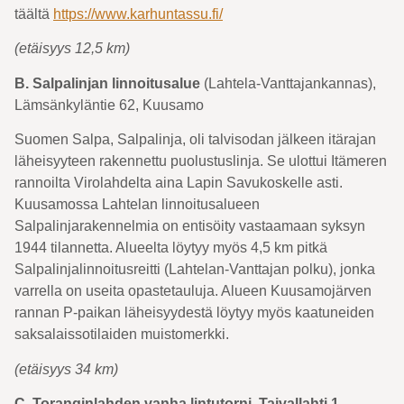
täältä
https://www.karhuntassu.fi/
(etäisyys 12,5 km)
B. Salpalinjan linnoitusalue
(Lahtela-Vanttajankannas),
Lämsänkyläntie 62, Kuusamo
Suomen Salpa, Salpalinja, oli talvisodan jälkeen itärajan
läheisyyteen rakennettu puolustuslinja. Se ulottui Itämeren
rannoilta Virolahdelta aina Lapin Savukoskelle asti.
Kuusamossa Lahtelan linnoitusalueen
Salpalinjarakennelmia on entisöity vastaamaan syksyn
1944 tilannetta. Alueelta löytyy myös 4,5 km pitkä
Salpalinjalinnoitusreitti (Lahtelan-Vanttajan polku), jonka
varrella on useita opastetauluja. Alueen Kuusamojärven
rannan P-paikan läheisyydestä löytyy myös kaatuneiden
saksalaissotilaiden muistomerkki.
(etäisyys 34 km)
C. Toranginlahden vanha lintutorni
, Taivallahti 1
,