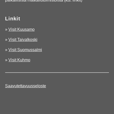
paikallisista matkailutoimistoista (kts. linkit)
Linkit
»
Visit Kuusamo
»
Visit Taivalkoski
»
Visit Suomussalmi
»
Visit Kuhmo
Saavutettavuusseloste