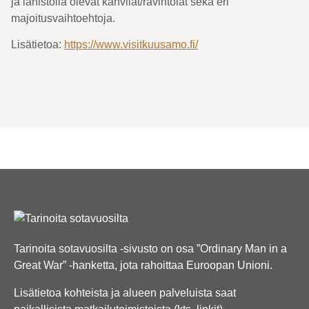
ja lähistöllä olevat kahvilat/ravintolat sekä eri
majoitusvaihtoehtoja.
Lisätietoa:
https://www.visitkuusamo.fi/
Tarinoita sotavuosilta -sivusto on osa ”Ordinary Man in a
Great War” -hanketta, jota rahoittaa Euroopan Unioni.
Lisätietoa kohteista ja alueen palveluista saat