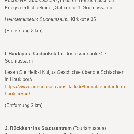
Kirche von Suomussalmi
, in deren Hof sich auch ein
Kriegsfriedhof befindet, Salmentie 1, Suomussalmi
Heimatmuseum Suomussalmi
, Kirkkotie 35
(Entfernung 2 km)
I.
Haukiperä-Gedenkstätte
, Juntusrannantie 27,
Suomussalmi
Lesen Sie Heikki Kuljus Geschichte über die Schlachten
in Haukiperä
https://www.tarinoitasotavuosilta.fi/de/tarinat/feuertaufe-in-
haukiperae/
(Entfernung 2 km)
J. Rückkehr ins Stadtzentrum
(Tourismusbüro